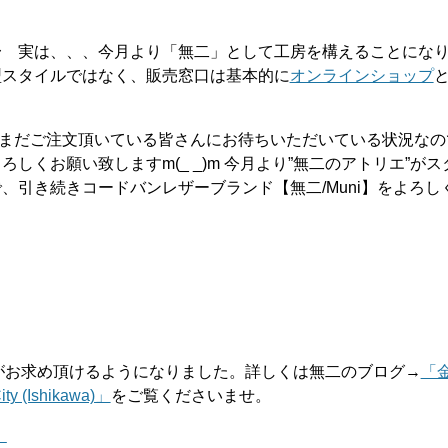
〜 実は、、、今月より「無二」として工房を構えることにな
型スタイルではなく、販売窓口は基本的に
オンラインショップ
まだまだご注文頂いている皆さんにお待ちいただいている状況な
くお願い致しますm(_ _)m 今月より”無二のアトリエ”が
、引き続きコードバンレザーブランド【無二/Muni】をよろし
がお求め頂けるようになりました。詳しくは無二のブログ→
「
y (Ishikawa)」
をご覧くださいませ。
】