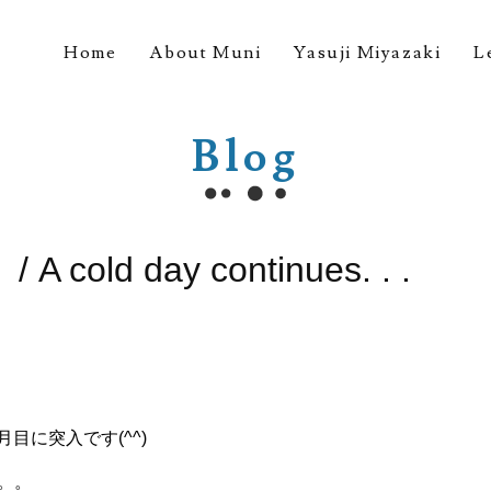
Home
About Muni
Yasuji Miyazaki
L
Blog
d day continues. . .
目に突入です(^^)
。。