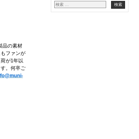
製品の素材
にもファンが
荷が1年以
ます。何卒ご
nfo@muni-