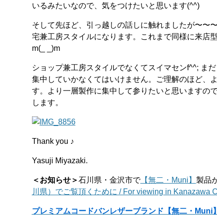
いるみたいなので、気をつけたいと思います(^^)
そして先ほど、引っ越しの話しに触れましたが〜〜
宅兼工房スタイルになります。これまで同様に来店
m(_ _)m
ショップ兼工房スタイルでなくてスイマセンf^^; 
集中していかなくてはいけません。ご理解のほど、よろし
す。より一層製作に集中して参りたいと思いますので
します。
Thank you ♪
Yasuji Miyazaki.
＜お知らせ＞
石川県・金沢市で
【無二・Muni】
製品
川県）でご覧頂くために / For viewing in Kanazawa Cit
プレミアムコードバンレザーブランド【無二・Muni