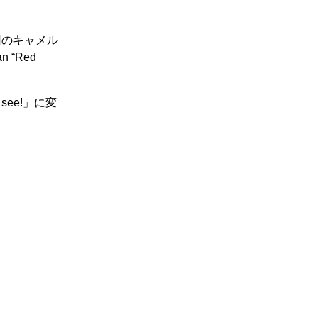
回のキャメル
“Red
ee!」に変