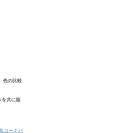
、色の比較
きを共に販
ILコードバ