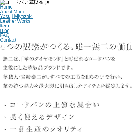
Home
About Muni
Yasuji Miyazaki
Leather Works
Item
Blog
FAQ
Contact