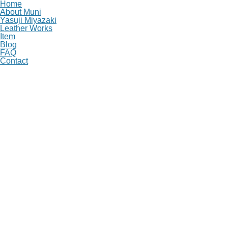
Home
About Muni
Yasuji Miyazaki
Leather Works
Item
Blog
FAQ
Contact