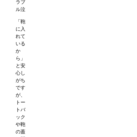
ラブ
ク
ル泣
ロ
コ
「鞄
ダ
に入
イ
れて
ル
いる
財
か
布
ら」
時
計
と安
バ
心し
ン
がち
ド
です
powered
が、
by
トー
BASE
トバ
ック
や鞄
の蓋