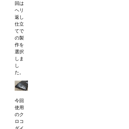
回は
ヘリ
返し
仕立
てで
の製
作を
選択
しま
し
た。
今回
使用
のク
ロコ
ダイ