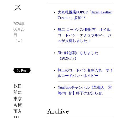
ス
大丸札幌店POPUP「Japan Leather
Creation」参加中
2024年
06月23
無二 コードバン長財布 オイル
日
コードバン・ナチュラル×ベージ
（日）
ュが入荷しました！
気づけば朝になりました
（2026.7.7）
無二のコードバン名刺入れ オイ
ルコードバン・ネイビー
数日
YouTubeチャンネル【革職人 宮
前に
崎の口伝】終了のお知らせ。
東京
も梅
Archive
雨入
りし