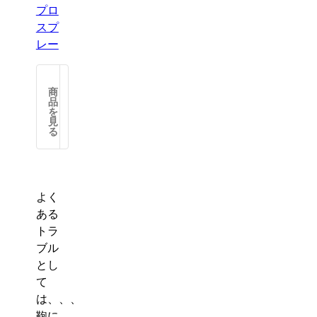
プロ
ー
スプ
|
レー
MUNI
garage
I
【コ
garage.muni-leather.jp
無
2,860円
商
ロ
品
二
を
ニ
見
ガ
ル】
る
レ
カ
ー
ー
ジ
ボ
革
ン
よく
財
プ
ある
布
ロ
トラ
コ
防
ブル
ー
水
ド
とし
ス
バ
て
プ
ン
は、、、
レ
財
鞄に