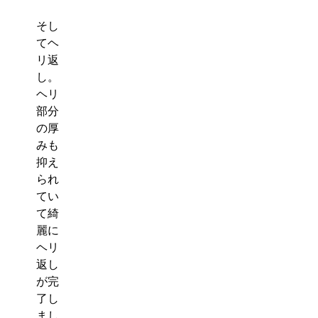
そし
てヘ
リ返
し。
ヘリ
部分
の厚
みも
抑え
られ
てい
て綺
麗に
ヘリ
返し
が完
了し
まし