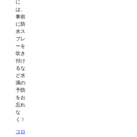
に
は、
事前
に防
水ス
プレ
ーを
吹き
付け
るな
ど水
滴の
予防
をお
忘れ
な
く！
コロ