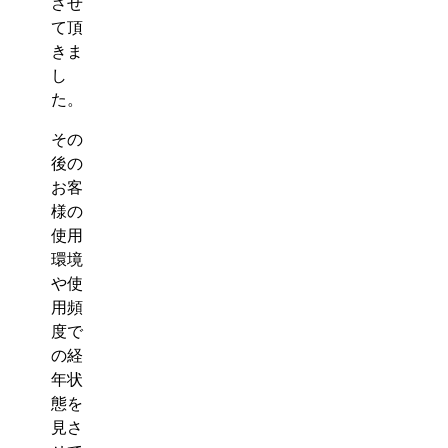
させ
て頂
きま
し
た。
その
後の
お客
様の
使用
環境
や使
用頻
度で
の経
年状
態を
見さ