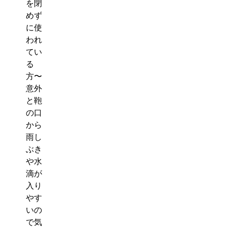
を閉
めず
に使
われ
てい
る
方〜
意外
と鞄
の口
から
雨し
ぶき
や水
滴が
入り
やす
いの
で気