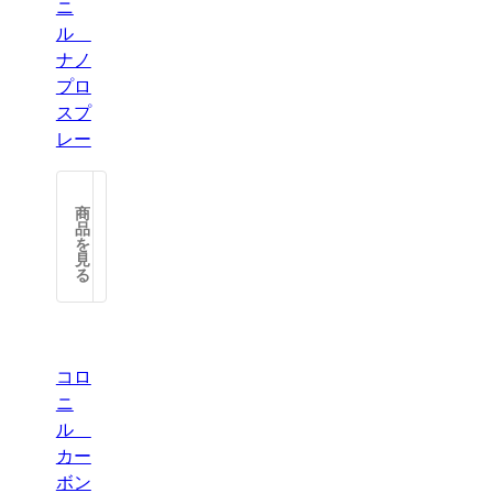
ニ
ル
ナノ
プロ
スプ
レー
【コ
garage.muni-leather.jp
2,750円
商
ロ
品
を
ニ
見
ル】
る
ナ
ノ
プ
ロ
コロ
防
ニ
水
ル
ス
カー
プ
ボン
レ