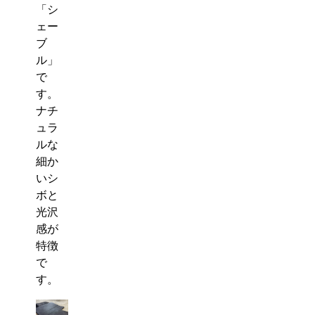
「シ
ェー
ブ
ル」
で
す。
ナチ
ュラ
ルな
細か
いシ
ボと
光沢
感が
特徴
で
す。