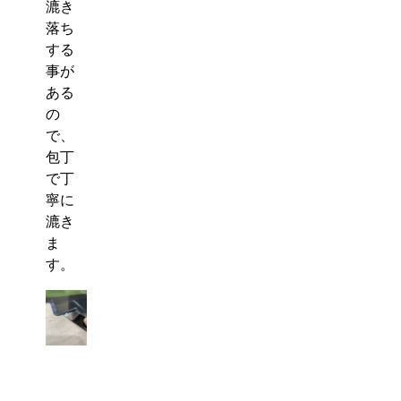
漉き
落ち
する
事が
ある
の
で、
包丁
で丁
寧に
漉き
ま
す。