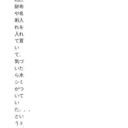
ー
布
財布
|
ク
MUNI
や名
ロ
garage
刺入
コ
I
れを
ダ
無
入れ
イ
二
て置
ル
ガ
い
財
レ
布
て、
ー
時
気づ
ジ
計
いた
革
バ
ら水
財
ン
シミ
布
ド
コ
がつ
powered
ー
いて
by
ド
い
BASE
バ
た。。。
ン
とい
財
うト
布