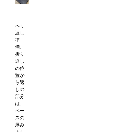
ヘリ
返し
準
備。
折り
返し
の位
置か
ら返
しの
部分
は、
ベー
スの
厚み
より