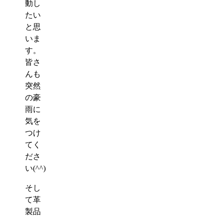
動し
たい
と思
いま
す。
皆さ
んも
突然
の豪
雨に
気を
つけ
てく
ださ
い(^^)
そし
て革
製品