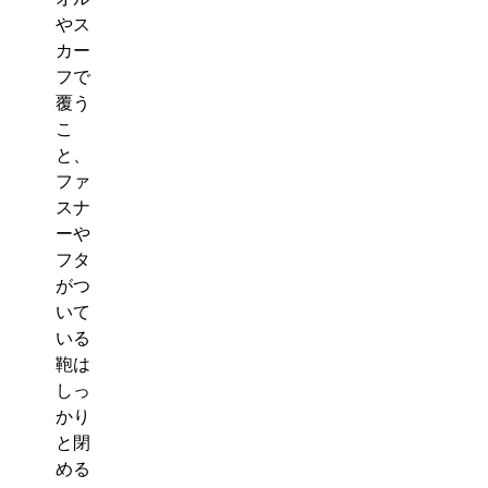
やス
カー
フで
覆う
こ
と、
ファ
スナ
ーや
フタ
がつ
いて
いる
鞄は
しっ
かり
と閉
める