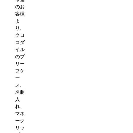
のお
客様
よ
り、
クロ
コダ
イル
のブ
リー
フケ
ー
ス、
名刺
入
れ、
マネ
ーク
リッ