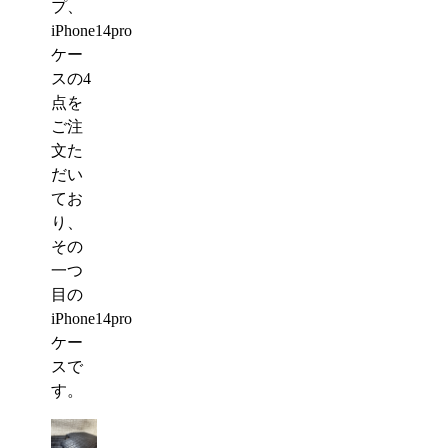
プ、
iPhone14pro
ケー
スの4
点を
ご注
文た
だい
てお
り、
その
一つ
目の
iPhone14pro
ケー
スで
す。