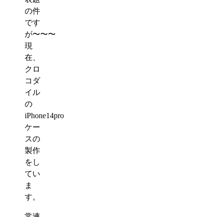
の件
です
が〜〜〜
現
在、
クロ
コダ
イル
の
iPhone14pro
ケー
スの
製作
をし
てい
ま
す。
常連