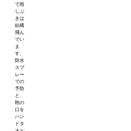
で雨
しぶ
きは
結構
飛ん
でい
ま
す。
防水
スプ
レー
での
予防
と、
鞄の
口を
ハン
ドタ
オル