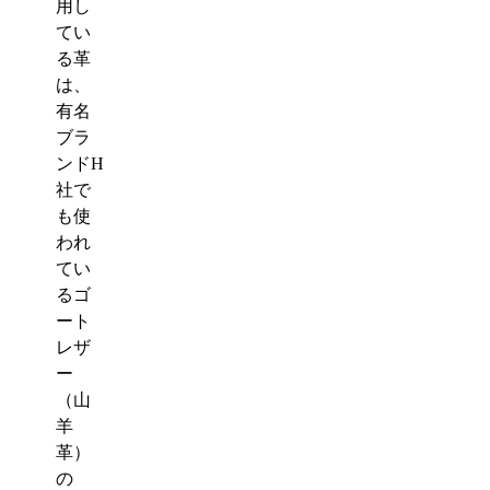
用し
てい
る革
は、
有名
ブラ
ンドH
社で
も使
われ
てい
るゴ
ート
レザ
ー
（山
羊
革）
の