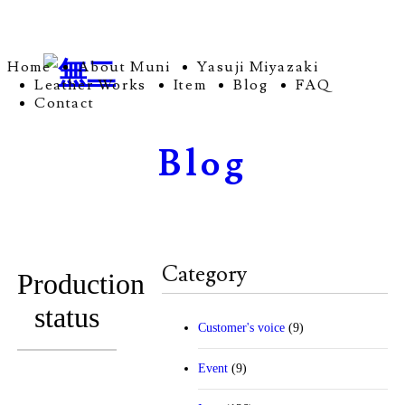
Home
About Muni
Yasuji Miyazaki
Leather Works
Item
Blog
FAQ
Contact
Blog
Category
Production
status
Customer's voice
(9)
Event
(9)