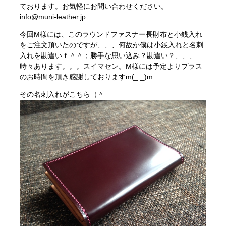
ております。お気軽にお問い合わせください。
info@muni-leather.jp
今回M様には、このラウンドファスナー長財布と小銭入れ
をご注文頂いたのですが、、、何故か僕は小銭入れと名刺
入れを勘違いｆ＾＾；勝手な思い込み？勘違い？、、、
時々あります。。。スイマセン。M様には予定よりプラス
のお時間を頂き感謝しておりますm(_ _)m
その名刺入れがこちら（＾