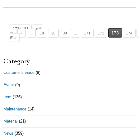
173 / 181
« 先
173
頭
«
...
10
20
30
...
171
172
174
後 »
Category
Customer's voice
(9)
Event
(9)
Item
(136)
Maintenance
(14)
Material
(21)
News
(359)