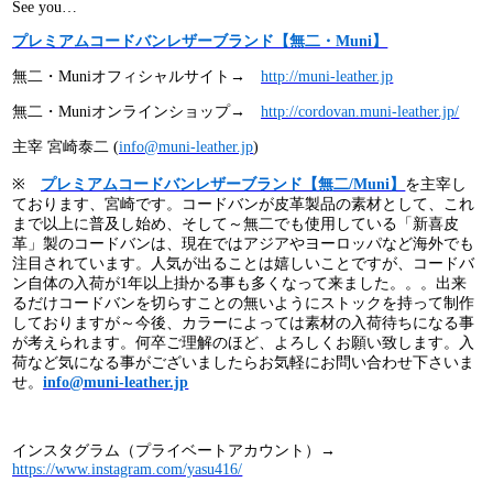
See you…
プレミアムコードバンレザーブランド【無二・Muni】
無二・Muniオフィシャルサイト→
http://muni-leather.jp
無二・Muniオンラインショップ→
http://cordovan.muni-leather.jp/
主宰 宮崎泰二 (
info@muni-leather.jp
)
※
プレミアムコードバンレザーブランド【無二/Muni】
を主宰し
ております、宮崎です。コードバンが皮革製品の素材として、これ
まで以上に普及し始め、そして～無二でも使用している「新喜皮
革」製のコードバンは、現在ではアジアやヨーロッパなど海外でも
注目されています。人気が出ることは嬉しいことですが、コードバ
ン自体の入荷が1年以上掛かる事も多くなって来ました。。。出来
るだけコードバンを切らすことの無いようにストックを持って制作
しておりますが～今後、カラーによっては素材の入荷待ちになる事
が考えられます。何卒ご理解のほど、よろしくお願い致します。入
荷など気になる事がございましたらお気軽にお問い合わせ下さいま
せ。
info@muni-leather.jp
インスタグラム（プライベートアカウント）→
https://www.instagram.com/yasu416/