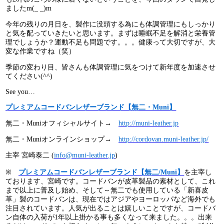
ましたm(_ _)m
今年の残りの月日を、製作に没頭する為にも体調管理にもしっかり
と気を配っていきたいと思います。まずは睡眠不足を解消と栄養管
理でしょうか？運動不足も問題です。。。健康って大切ですが、大
変な作業ですね（笑）
季節の変わり目、皆さんも体調管理に気をつけて新年度を加速させ
てください(^^)
See you…
プレミアムコードバンレザーブランド【無二・Muni】
無二・Muniオフィシャルサイト→
http://muni-leather.jp
無二・Muniオンラインショップ→
http://cordovan.muni-leather.jp/
主宰 宮崎泰二 (
info@muni-leather.jp
)
※
プレミアムコードバンレザーブランド【無二/Muni】
を主宰し
ております、宮崎です。コードバンが皮革製品の素材として、これ
まで以上に普及し始め、そして～無二でも使用している「新喜皮
革」製のコードバンは、現在ではアジアやヨーロッパなど海外でも
注目されています。人気が出ることは嬉しいことですが、コードバ
ン自体の入荷が1年以上掛かる事も多くなって来ました。。。出来