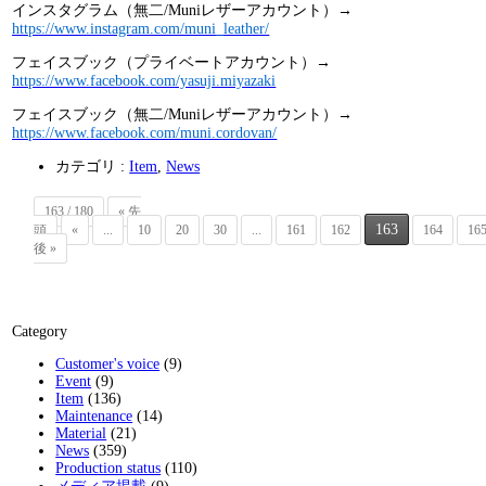
インスタグラム（無二/Muniレザーアカウント）→
https://www.instagram.com/muni_leather/
フェイスブック（プライベートアカウント）→
https://www.facebook.com/yasuji.miyazaki
フェイスブック（無二/Muniレザーアカウント）→
https://www.facebook.com/muni.cordovan/
カテゴリ :
Item
,
News
163 / 180
« 先
163
頭
«
...
10
20
30
...
161
162
164
16
後 »
Category
Customer's voice
(9)
Event
(9)
Item
(136)
Maintenance
(14)
Material
(21)
News
(359)
Production status
(110)