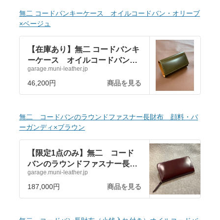
コダイル財布 時計バンド
無二 コードバンキーケース オイルコードバン・オリーブ
powered by BASE
×ベージュ
【在庫あり】無二 コードバンキ
ーケース オイルコードバン・
garage.muni-leather.jp
オリーブ×ベージュ | MUNI
garage I 無二ガレージ 革財
46,200円
商品を見る
布 コードバン財布 クロコダ
イル財布 時計バンド powered
by BASE
無二 コードバンのラウンドファスナー長財布 顔料・バ
ーガンディ×ブラウン
【限定1点のみ】無二 コード
バンのラウンドファスナー長財
garage.muni-leather.jp
布 顔料・バーガンディ×ブラ
ウン | MUNI garage I 無二ガレ
187,000円
商品を見る
ージ 革財布 コードバン財
布 クロコダイル財布 時計バ
ンド powered by BASE