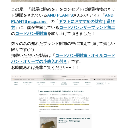
この度、「部屋に眺めを」をコンセプトに観葉植物のネッ
ト通販をされている
AND PLANTS
さんのメディア「
AND
PLANTS
magazine
」の「
ギフトにおすすめの財布｜選び
方
」に、僕が主宰している
コードバンレザーブランド無二
の
コードバン長財布
を取り上げて頂きました！
数々の名の知れたブランド財布の中に加えて頂けて嬉しい
限りです(^^)
掲載いただいた製品は「
コードバン長財布・オイルコード
バン・オリーブの小銭入れ付き
」です。
お時間あれば是非ご覧ください〜！！