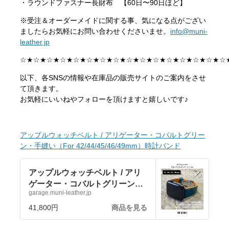
・ラウンドファスナー長財布 【60日〜90日ほど】
※受注＆オーダーメイドに関する事、気になる点がござい
ましたらお気軽にお問い合わせくださいませ。
info@muni-
leather.jp
☆★☆★☆★☆★☆★☆★☆★☆★☆★☆★☆★☆★☆★☆★☆★☆
以下、各SNSの情報や在庫品の販売サイトのご案内をさせ
て頂きます。
お気軽にいいねやフォローを頂けますと嬉しいです♪
アップルウォッチベルト / アリゲーター・コバルトグリー
ン・手縫い（For 42/44/45/46/49mm）時計バンド
アップルウォッチベルト / アリ
ゲーター・コバルトグリーン・
garage.muni-leather.jp
手縫い（For
42/44/45/46/49mm）時計バンド
41,800円
商品を見る
| MUNI garage I 無二ガレージ
革財布 コードバン財布 クロ