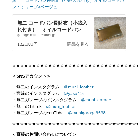
無二 コードバン長財布（小銭入れ付き）オイルコードバ
ン・オリーブ×ベージュ
無二 コードバン長財布（小銭入
れ付き） オイルコードバン・
garage.muni-leather.jp
オリーブ×ベージュ | MUNI
garage I 無二ガレージ 革財
132,000円
商品を見る
布 コードバン財布 クロコダ
イル財布 時計バンド powered
by BASE
☆★☆★☆★☆★☆★☆★☆★☆★☆★☆★☆★☆★☆★☆★☆★☆
＜SNSアカウント＞
・無二のインスタグラム
＠muni_leather
・宮﨑のインスタグラム
@yasu416
・無二ガレージのインスタグラム
@muni_garage
・無二のTikTok
@muni_leather
・無二ガレージのYouTube
@munigarage9638
☆★☆★☆★☆★☆★☆★☆★☆★☆★☆★☆★☆★☆★☆★☆★☆
＜直接のお問い合わせについて＞