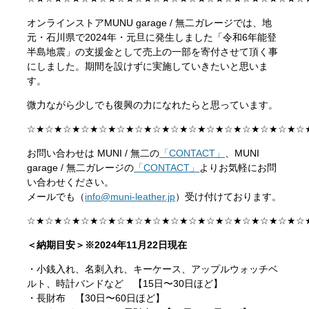
オンラインストアMUNU garage / 無二ガレージでは、地
元・石川県で2024年・元旦に発生しました「令和6年能登
半島地震」の支援金として売上の一部を寄付させて頂く事
にしました。期間を設けずに実施していきたいと思いま
す。
微力ながら少しでも復興の力になれたらと思っています。
☆★☆★☆★☆★☆★☆★☆★☆★☆★☆★☆★☆★☆★☆★☆★☆
お問い合わせは MUNI / 無二の
「CONTACT」
、MUNI
garage / 無二ガレージの
「CONTACT」
よりお気軽にお問
い合わせください。
メールでも（
info@muni-leather.jp
）受け付けております。
☆★☆★☆★☆★☆★☆★☆★☆★☆★☆★☆★☆★☆★☆★☆★☆
＜納期目安＞※2024年11月22
日現在
・小銭入れ、名刺入れ、キーケース、アップルウォッチベ
ルト、時計バンドなど 【15日〜30日ほど】
・長財布 【30日〜60日ほど】