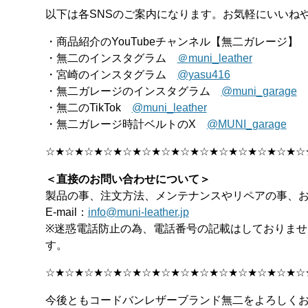
以下は各SNSのご案内になります。お気軽にいいね
・商品紹介のYouTubeチャンネル【無二ガレージ
・無二のインスタグラム
＠muni_leather
・宮崎のインスタグラム
@yasu416
・無二ガレージのインスタグラム
@muni_garage
・無二のTikTok
@muni_leather
・無二ガレージ時計ベルトのX
@MUNI_garage
☆★☆★☆★☆★☆★☆★☆★☆★☆★☆★☆★☆★☆★☆
＜直接のお問い合わせについて＞
製品の事、注文方法、メンテナンスやリペアの事、
E-mail：
info@muni-leather.jp
※迷惑電話防止の為、電話番号の記載はしておりま
す。
☆★☆★☆★☆★☆★☆★☆★☆★☆★☆★☆★☆★☆★☆
今後ともコードバンレザーブランド無二をよろしく