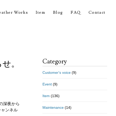
eather Works
Item
Blog
FAQ
Contact
Category
らせ。
Customer's voice
(9)
Event
(9)
Item
(136)
）の深夜から
Maintenance
(14)
チャンネル