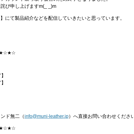
申し上げますm(_ _)m
age】にて製品紹介などを配信していきたいと思っています。
★☆★☆
ど】
ど】
ランド無二（
info@muni-leather.jp
）へ直接お問い合わせくださ
★☆★☆