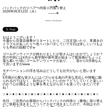
バックパックのリペア〜内張りの張り替え
2026年05月12日（火）
おはようございます！
今週から百貨店催事がスタートしたり、ご注文頂いたり、革漉きの
トラブルがあったり〜色々バタバタしていて今日は珍しくいつもよ
りも早めの始動ですw
ゴールデンウィークが終わりましたが皆さんはいかがでしょうか？
世の中的には4月から新学期や新年度が始まって緊張感がちょっと
落ち着いた頃にゴールデンウィークがあり、、、昔から5月病なん
て言いますがwww
モチベーションの浮き沈みはどうしても仕方がないと思います
が、、、
5月病が心配な皆さんにはバズらせる為の不安な見出しや情報に煽
られるのではなく、自分はどうしたいのか？どうしていくと楽しい
のか？心が踊るような事を考えながら日々を送っていきたいです
ね！
☆★☆★☆★☆★☆★☆★☆★☆★☆★☆★☆★☆★☆★☆★☆★☆
先日、ご近所のお客様からバックパックの内張り（裏地）張り替え
のご依頼を頂きましてリペアさせて頂きましたので、今回はその