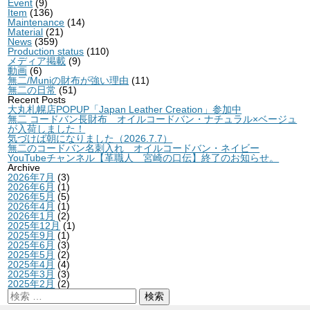
Event
(9)
Item
(136)
Maintenance
(14)
Material
(21)
News
(359)
Production status
(110)
メディア掲載
(9)
動画
(6)
無二/Muniの財布が強い理由
(11)
無二の日常
(51)
Recent Posts
大丸札幌店POPUP「Japan Leather Creation」参加中
無二 コードバン長財布 オイルコードバン・ナチュラル×ベージュ
が入荷しました！
気づけば朝になりました（2026.7.7）
無二のコードバン名刺入れ オイルコードバン・ネイビー
YouTubeチャンネル【革職人 宮崎の口伝】終了のお知らせ。
Archive
2026年7月
(3)
2026年6月
(1)
2026年5月
(5)
2026年4月
(1)
2026年1月
(2)
2025年12月
(1)
2025年9月
(1)
2025年6月
(3)
2025年5月
(2)
2025年4月
(4)
2025年3月
(3)
2025年2月
(2)