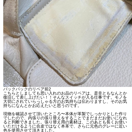
バックパックのリペア前2
こちらとしましても思い入れのお品のリペアは、是非ともなんとか
復旧して差し上げたい！！そんなスイッチが入る仕事です。モノを
大切にされていらっしゃる方のお気持ちは伝わりますし、そのお気
持ちになんとかお応えたいと思うのです。
現物を確認させて頂いたところ〜本体が革製でしっかりとした作り
でしたので、内張りの張り替えをすることでまだまだお使いになれ
ると判断できました。張り替え用の素材は、このあとも長くお使い
いただけるように合皮ではなく本革で、さらに元色のグレーに近い
色を使用させて頂きました。