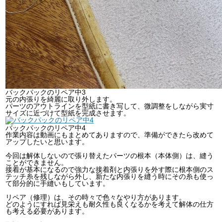
バックパックのリペア中3
元の内張りを綺麗に取り外します。
パーツのアウトラインを型紙に書き写して、微調整をしながら実寸
サイズに近づけて型紙を完成させます。
バックパックのリペア中4
作業内容は動画にもまとめてありますので、準備ができたら改めて
アップしたいと思います。
今回は解体しないので張り替えたパーツの根本（本体側）は、縫う
ことができません。
接着が基本になるので強力な接着剤と内張りを外す際に根本側のス
テッチ糸を残しながら外し、新たな内張りを縫う時にその糸も使っ
て部分的に手縫いもしています。
リペア（修理）は、その時々で色々なやり方があります。
どのようにすれば見栄えも耐久性も良くなるかを考えて解体の仕方
も考える必要があります。