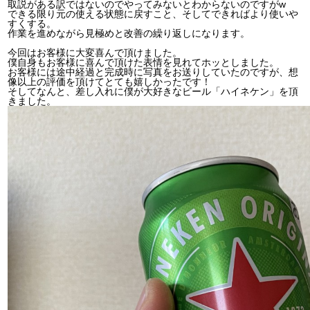
取説がある訳ではないのでやってみないとわからないのですがw
できる限り元の使える状態に戻すこと、そしてできればより使いや
すくする。
作業を進めながら見極めと改善の繰り返しになります。
今回はお客様に大変喜んで頂けました。
僕自身もお客様に喜んで頂けた表情を見れてホッとしました。
お客様には途中経過と完成時に写真をお送りしていたのですが、想
像以上の評価を頂けてとても嬉しかったです！
そしてなんと、差し入れに僕が大好きなビール「ハイネケン」を頂
きました。