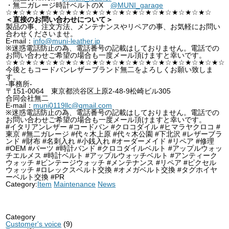
・無二ガレージ時計ベルトのX
@MUNI_garage
☆★☆★☆★☆★☆★☆★☆★☆★☆★☆★☆★☆★☆★☆★☆★☆
＜直接のお問い合わせについて＞
製品の事、注文方法、メンテナンスやリペアの事、お気軽にお問い
合わせくださいませ。
E-mail：
info@muni-leather.jp
※迷惑電話防止の為、電話番号の記載はしておりません。電話での
お問い合わせご希望の場合も一度メール頂けますと幸いです。
☆★☆★☆★☆★☆★☆★☆★☆★☆★☆★☆★☆★☆★☆★☆★☆★☆
今後ともコードバンレザーブランド無二をよろしくお願い致しま
す。
-事務所-
〒151-0064 東京都渋谷区上原2-48-9松崎ビル305
合同会社無二
E-mail：
muni0119llc@gmail.com
※迷惑電話防止の為、電話番号の記載はしておりません。電話での
お問い合わせご希望の場合も一度メール頂けますと幸いです。
#イタリアンレザー #コードバン #クロコダイル #ヒマラヤクロコ #
東京 #無二ガレージ #代々木上原 #代々木公園 #下北沢 #レザーブラ
ンド #財布 #名刺入れ #小銭入れ #オーダーメイド #リペア #修理
#OEM #パーツ #時計バンド #クロコダイルベルト #アップルウォッ
チエルメス #時計ベルト #アップルウォッチベルト #アンティーク
ウォッチ #ビンテージウォッチ #メンテナンス #リペア #ピクセル
ウォッチ #ロレックスベルト交換 #オメガベルト交換 #タグホイヤ
ーベルト交換 #PR
Category:
Item
Maintenance
News
Category
Customer's voice
(9)